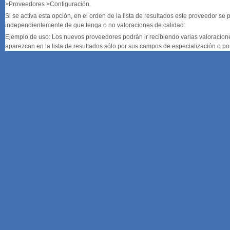
>Proveedores >Configuración.
Si se activa esta opción, en el orden de la lista de resultados este proveedor se p
independientemente de que tenga o no valoraciones de calidad:
Ejemplo de uso: Los nuevos proveedores podrán ir recibiendo varias valoraciones
aparezcan en la lista de resultados sólo por sus campos de especialización o po