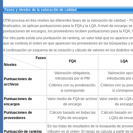
Fases y niveles de la valoración de calidad
OTM procesa en tres niveles las diferentes fases de la valoración de calidad – 
finalizados, se aplican puntuaciones para la FQA y la LQA. A nivel de encargo s
puntuaciones de encargos, los proveedores reciben puntuaciones para la FQA, 
Por otra parte existe una puntuación de ranking, un valor total que no aparece e
que se controla el orden en que aparecen los proveedores en las búsquedas y en
A continuación un esquema de la creación y cálculo de valores en los distintos n
Fases
FQA
LQA
Niveles
Valoración obligatoria,
Valoración opci
introducida por el PM
introducida por
Puntuaciones de
archivos
Criterios con su ponderación,
Criterios con su po
si corresponde
si correspon
Puntuaciones de
Valor medio de FQA de archivo
Valor medio de LQA 
encargos
de encargo
de encarg
Puntuaciones de
Cálculo basado en todas las
Cálculo basado en 
proveedores
FQAs de encargos
LQAs de enca
En las listas de resultados de la búsqueda de prove
Puntuación de ranking
influyen en el orden. El rango se calcula a partir de