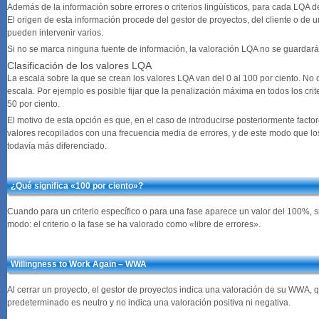
Además de la información sobre errores o criterios lingüísticos, para cada LQA d
El origen de esta información procede del gestor de proyectos, del cliente o de 
pueden intervenir varios.
Si no se marca ninguna fuente de información, la valoración LQA no se guardará
Clasificación de los valores LQA
La escala sobre la que se crean los valores LQA van del 0 al 100 por ciento. No o
escala. Por ejemplo es posible fijar que la penalización máxima en todos los crit
50 por ciento.
El motivo de esta opción es que, en el caso de introducirse posteriormente factor
valores recopilados con una frecuencia media de errores, y de este modo que l
todavía más diferenciado.
¿Qué significa «100 por ciento»?
Cuando para un criterio específico o para una fase aparece un valor del 100%, s
modo: el criterio o la fase se ha valorado como «libre de errores».
Willingness to Work Again – WWA
Al cerrar un proyecto, el gestor de proyectos indica una valoración de su WWA, 
predeterminado es neutro y no indica una valoración positiva ni negativa.