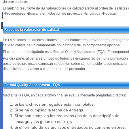
de proveedores.
El ranking resultante de las valoraciones de calidad afecta al orden de las list
>Proveedores >Buscar y en >Gestión de proyectos >Encargos >Publicar.
Home
Online Translation Manager
OTM Price List
OTM Free
|
|
|
Trial
Why LSP.net?
News
Blog
Privacy Policy
Contact
|
|
|
|
|
|
Fases de la valoración de calidad
Legal Notices
© 2008-
2026 LSP.net
|
En OTM, todos los archivos finales que los traductores (proveedores) entregan r
calidad consta de un componente obligatorio y de un componente opcional.
El componente obligatorio es la Formal Quality Assessment (FQA). El componente
Por otra parte, al cerrarse un pedido todos los encargos reciben una puntuació
gestores de proyectos expresan su opinión sobre cómo ha sido la comunicación co
disposición para volver a colaborar con el proveedor.
Formal Quality Assessment - FQA
Mediante la FQA, en cada archivo final se evalúa mediante preguntas directas:
Si los archivos entregados están completos,
Si se ha cumplido la fecha de entrega,
Si se han cumplido los requisitos (los de la descripción del
encargo y las guías de estilo), y
Si el formato de los archivos entregados no contiene errores.